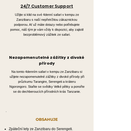
24/7 Customer Support
Užijte si klid na své 4denní safari v kempu ze
Zanzibaru s naší nepřetržitou zákaznickou
podporou. Ať už máte dotazy nebo potřebujete
pomoc, náš tým je vám vždy k dispozici, aby zajistil
bezproblémový zážitek ze safari.
Nezapomenutelné zážitky z divoké
přírody
Na tomto 4denním safari v kempu ze Zanzibaru si
užijete nezapomenutelné zážitky z divoké přírody při
průzkumu Tarangire, Serengeti a kráteru
Ngorongoro. Staňte se svědky Velké pětky a ponořte
se do dechberoucích přírodních krás Tanzanie.
OBSAHUJE
Zpáteční lety ze Zanzibaru do Serengeti.