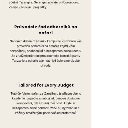
včetně Tarangire, Serengeti a kráteru Ngorongoro.
Zažijte vzrušující projížďky
Průvodci z řad odborníků na
safari
Na tomto 4denním safari v kempu ze Zanzibaru vás
provedou odborníci na safari a zajistí vám
bezpečnou, obohacující a nezapomenutelnou cestu.
Se znalými průvodci prozkoumejte ikonické parky
Tanzanie a odhalte tajemství její úchvatné divoké
přírody.
Tailored for Every Budget
Toto čtyřdenní safari ze Zanzibaru je přizpůsobeno
každému rozpočtu a nabízí jak cenově dostupné
kempování, tak luxusní možnosti. Užijte si
nezapomenutelné dobrodružství s ubytováním a
zážitky navrženými podle vašich preferencí.