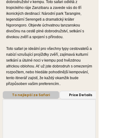
dobrodružství v kempu. Toto safari odlétá z
tropického ráje Zanzibaru a zavede vás do tří
ikonických destinací:
Národní park Tarangire
,
legendární
Serengeti
a dramatický kráter
Ngorongoro. Objevte úchvatnou tanzanskou
divočinu na cestě plné dobrodružství, setkání s
divokou zvěří a spojení s přírodou.
Toto safari je ideální pro všechny typy cestovatelů a
nabízí vzrušující projížďky zvěří, zajímavá kulturní
setkání a útulné noci v kempu pod hvězdnou
africkou oblohou. Ať už jste dobrodruh s omezeným
rozpočtem, nebo hledáte pohodlnější kempování,
tento itinerář zajistí, že každý okamžik bude
přizpůsoben vašim preferencím..
To nejlepší ze Safari
Price Details