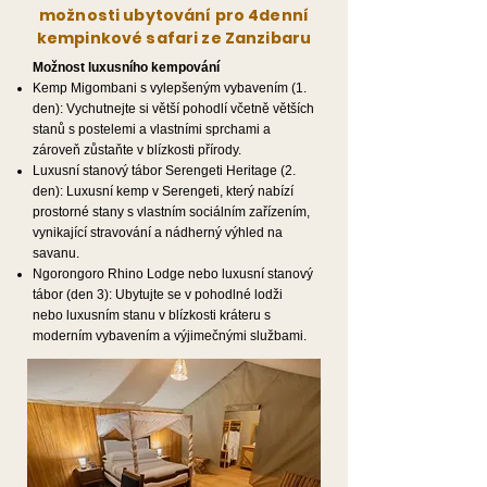
možnosti ubytování pro 4denní
kempinkové safari ze Zanzibaru
Možnost luxusního kempování
Kemp Migombani s vylepšeným vybavením (1.
den): Vychutnejte si větší pohodlí včetně větších
stanů s postelemi a vlastními sprchami a
zároveň zůstaňte v blízkosti přírody.
Luxusní stanový tábor Serengeti Heritage (2.
den): Luxusní kemp v Serengeti, který nabízí
prostorné stany s vlastním sociálním zařízením,
vynikající stravování a nádherný výhled na
savanu.
Ngorongoro Rhino Lodge nebo luxusní stanový
tábor (den 3): Ubytujte se v pohodlné lodži
nebo luxusním stanu v blízkosti kráteru s
moderním vybavením a výjimečnými službami.