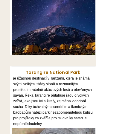
Tarangire National Park
je úžasnou destinací v Tanzanii, která je známá
svými velkými stády slonů a rozmanitým
prostředím, včetně akáciových lesů a otevřených
savan. Řeka Tarangire přitahuje řadu divokých
zvířat, jako jsou lvi a žirafy, zejména v období
sucha. Díky úchvatným scenériím a ikonickým
baobabům nabízí park nezapomenutelnou kulisu
pro projížďky za zvěří a pro milovníky safari je
nepřehlédnutelný.