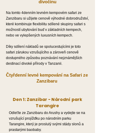
divočinu
Na tomto 4denním levném kempovém safari ze
Zanzibaru si užijete cenově výhodné dobrodružství,
které kombinuje flexibilitu sdílené skupiny safari s
možností ubytování buď v základních kempech,
nebo ve vylepšených luxusních kempech.
Díky sdílení nákladů se spolucestujícími je toto
safari zárukou vzrušujícího a zároveň cenově
dostupného způsobu poznávání nejznámějších
destinací divoké přírody v Tanzanii.
Čtyřdenní levné kempování na Safari ze
Zanzibaru
Den 1: Zanzibar - Národní park
Tarangire
Odleťte ze Zanzibaru do Arushy a vydejte se na
vzrušující projížďku po národním parku
Tarangire, který je proslulý svými stády slonů a
prastarými baobaby.