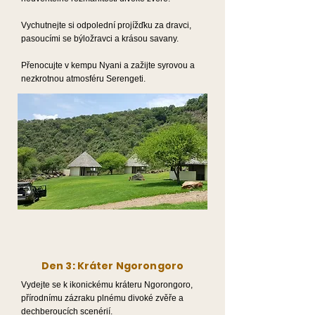
Vychutnejte si odpolední projížďku za dravci,
pasoucími se býložravci a krásou savany.
Přenocujte v kempu Nyani a zažijte syrovou a
nezkrotnou atmosféru Serengeti.
Den 3: Kráter Ngorongoro
Vydejte se k ikonickému kráteru Ngorongoro,
přírodnímu zázraku plnému divoké zvěře a
dechberoucích scenérií.