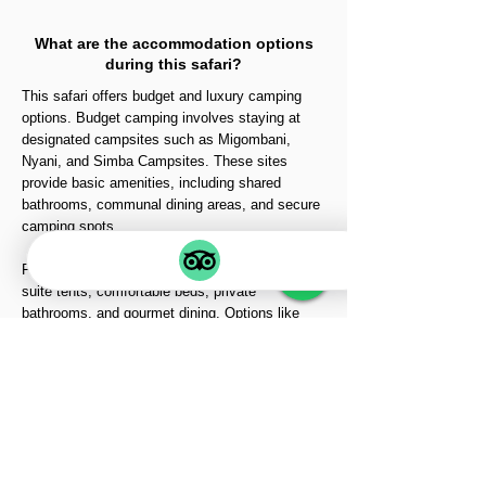
What are the accommodation options
during this safari?
This safari offers budget and luxury camping
options. Budget camping involves staying at
designated campsites such as Migombani,
Nyani, and Simba Campsites. These sites
provide basic amenities, including shared
bathrooms, communal dining areas, and secure
camping spots.
For added comfort, luxury camping features en-
suite tents, comfortable beds, private
bathrooms, and gourmet dining. Options like
Serengeti Heritage Tented Camp and upgraded
facilities at Simba Campsite provide a more
comfortable and exclusive experience.
Choosing between budget and luxury
accommodations depends on your budget and
the level of comfort you desire, but both options
promise an immersive wilderness experience.