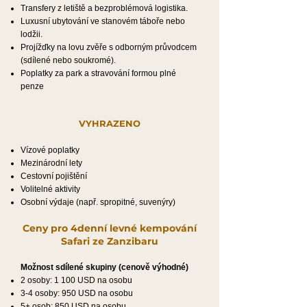
Transfery z letiště a bezproblémová logistika.
Luxusní ubytování ve stanovém táboře nebo
lodžii.
Projížďky na lovu zvěře s odborným průvodcem
(sdílené nebo soukromé).
Poplatky za park a stravování formou plné
penze
VYHRAZENO
Vízové poplatky
Mezinárodní lety
Cestovní pojištění
Volitelné aktivity
Osobní výdaje (např. spropitné, suvenýry)
Ceny pro 4denní levné kempování
Safari ze Zanzibaru
Možnost sdílené skupiny (cenově výhodné)
2 osoby: 1 100 USD na osobu
3-4 osoby: 950 USD na osobu
5+ osob: 850 USD na osobu