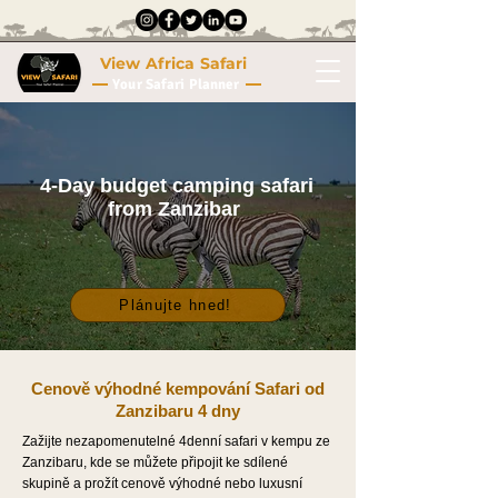
View Africa Safari
Your Safari Planner
4-Day budget camping safari
from Zanzibar
Plánujte hned!
Cenově výhodné kempování Safari od
Zanzibaru 4 dny
Zažijte nezapomenutelné 4denní safari v kempu ze
Zanzibaru, kde se můžete připojit ke sdílené
skupině a prožít cenově výhodné nebo luxusní