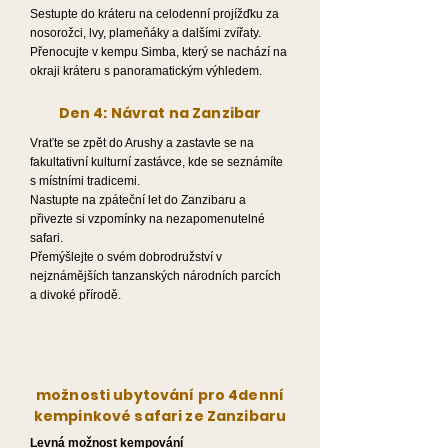
Sestupte do kráteru na celodenní projížďku za
nosorožci, lvy, plameňáky a dalšími zvířaty.
Přenocujte v kempu Simba, který se nachází na
okraji kráteru s panoramatickým výhledem.
Den 4: Návrat na Zanzibar
Vraťte se zpět do Arushy a zastavte se na
fakultativní kulturní zastávce, kde se seznámíte
s místními tradicemi.
Nastupte na zpáteční let do Zanzibaru a
přivezte si vzpomínky na nezapomenutelné
safari.
Přemýšlejte o svém dobrodružství v
nejznámějších tanzanských národních parcích
a divoké přírodě.
možnosti ubytování pro 4denní
kempinkové safari ze Zanzibaru
Levná možnost kempování