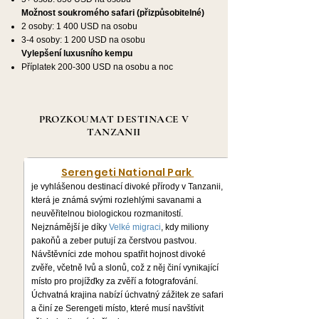
Možnost soukromého safari (přizpůsobitelné)
2 osoby: 1 400 USD na osobu
3-4 osoby: 1 200 USD na osobu
Vylepšení luxusního kempu
Příplatek 200-300 USD na osobu a noc
PROZKOUMAT DESTINACE V
TANZANII
Serengeti National Park
je vyhlášenou destinací divoké přírody v Tanzanii,
která je známá svými rozlehlými savanami a
neuvěřitelnou biologickou rozmanitostí.
Nejznámější je díky
Velké migraci
, kdy miliony
pakoňů a zeber putují za čerstvou pastvou.
Návštěvníci zde mohou spatřit hojnost divoké
zvěře, včetně lvů a slonů, což z něj činí vynikající
místo pro projížďky za zvěří a fotografování.
Úchvatná krajina nabízí úchvatný zážitek ze safari
a činí ze Serengeti místo, které musí navštívit