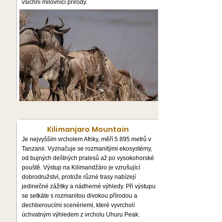
všichni milovníci přírody.
Kilimanjaro Mountain
Je nejvyšším vrcholem Afriky, měří 5 895 metrů v
Tanzanii. Vyznačuje se rozmanitými ekosystémy,
od bujných deštných pralesů až po vysokohorské
pouště. Výstup na Kilimandžáro je vzrušující
dobrodružství, protože různé trasy nabízejí
jedinečné zážitky a nádherné výhledy. Při výstupu
se setkáte s rozmanitou divokou přírodou a
dechberoucími scenériemi, které vyvrcholí
úchvatným výhledem z vrcholu Uhuru Peak.