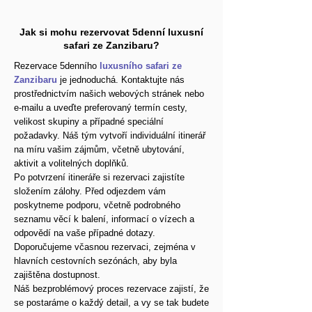
Jak si mohu rezervovat 5denní luxusní
safari ze Zanzibaru?
Rezervace 5denního
luxusního safari ze
Zanzibaru
je jednoduchá. Kontaktujte nás
prostřednictvím našich webových stránek nebo
e-mailu a uveďte preferovaný termín cesty,
velikost skupiny a případné speciální
požadavky. Náš tým vytvoří individuální itinerář
na míru vašim zájmům, včetně ubytování,
aktivit a volitelných doplňků.
Po potvrzení itineráře si rezervaci zajistíte
složením zálohy. Před odjezdem vám
poskytneme podporu, včetně podrobného
seznamu věcí k balení, informací o vízech a
odpovědí na vaše případné dotazy.
Doporučujeme včasnou rezervaci, zejména v
hlavních cestovních sezónách, aby byla
zajištěna dostupnost.
Náš bezproblémový proces rezervace zajistí, že
se postaráme o každý detail, a vy se tak budete