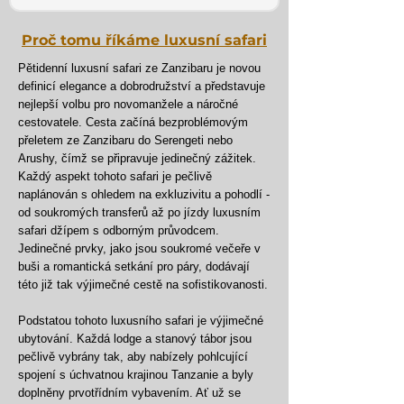
Proč tomu říkáme luxusní safari
Pětidenní luxusní safari ze Zanzibaru je novou
definicí elegance a dobrodružství a představuje
nejlepší volbu pro novomanžele a náročné
cestovatele. Cesta začíná bezproblémovým
přeletem ze Zanzibaru do Serengeti nebo
Arushy, čímž se připravuje jedinečný zážitek.
Každý aspekt tohoto safari je pečlivě
naplánován s ohledem na exkluzivitu a pohodlí -
od soukromých transferů až po jízdy luxusním
safari džípem s odborným průvodcem.
Jedinečné prvky, jako jsou soukromé večeře v
buši a romantická setkání pro páry, dodávají
této již tak výjimečné cestě na sofistikovanosti.
Podstatou tohoto luxusního safari je výjimečné
ubytování. Každá lodge a stanový tábor jsou
pečlivě vybrány tak, aby nabízely pohlcující
spojení s úchvatnou krajinou Tanzanie a byly
doplněny prvotřídním vybavením. Ať už se