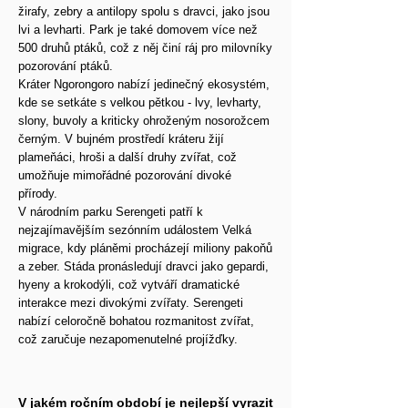
žirafy, zebry a antilopy spolu s dravci, jako jsou
lvi a levharti. Park je také domovem více než
500 druhů ptáků, což z něj činí ráj pro milovníky
pozorování ptáků.
Kráter Ngorongoro nabízí jedinečný ekosystém,
kde se setkáte s velkou pětkou - lvy, levharty,
slony, buvoly a kriticky ohroženým nosorožcem
černým. V bujném prostředí kráteru žijí
plameňáci, hroši a další druhy zvířat, což
umožňuje mimořádné pozorování divoké
přírody.
V národním parku Serengeti patří k
nejzajímavějším sezónním událostem Velká
migrace, kdy pláněmi procházejí miliony pakoňů
a zeber. Stáda pronásledují dravci jako gepardi,
hyeny a krokodýli, což vytváří dramatické
interakce mezi divokými zvířaty. Serengeti
nabízí celoročně bohatou rozmanitost zvířat,
což zaručuje nezapomenutelné projížďky.
V jakém ročním období je nejlepší vyrazit