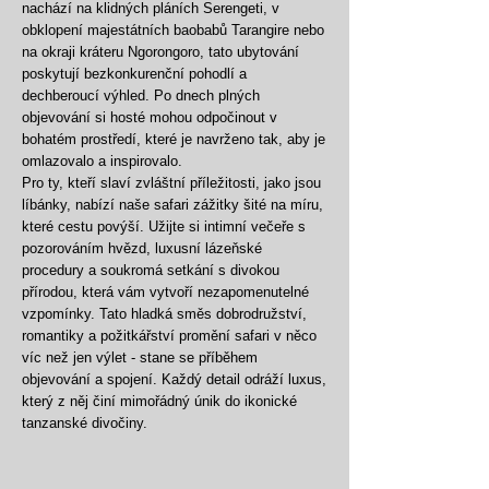
nachází na klidných pláních Serengeti, v
obklopení majestátních baobabů Tarangire nebo
na okraji kráteru Ngorongoro, tato ubytování
poskytují bezkonkurenční pohodlí a
dechberoucí výhled. Po dnech plných
objevování si hosté mohou odpočinout v
bohatém prostředí, které je navrženo tak, aby je
omlazovalo a inspirovalo.
Pro ty, kteří slaví zvláštní příležitosti, jako jsou
líbánky
, nabízí naše safari zážitky šité na míru,
které cestu povýší. Užijte si intimní večeře s
pozorováním hvězd, luxusní lázeňské
procedury a soukromá setkání s divokou
přírodou, která vám vytvoří nezapomenutelné
vzpomínky. Tato hladká směs dobrodružství,
romantiky a požitkářství promění safari v něco
víc než jen výlet - stane se příběhem
objevování a spojení. Každý detail odráží luxus,
který z něj činí mimořádný únik do ikonické
tanzanské divočiny.