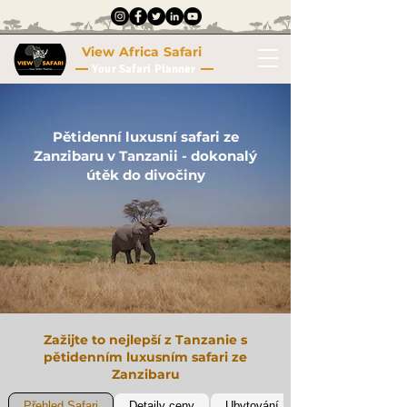
View Africa Safari
Your Safari Planner
Pětidenní luxusní safari ze
Zanzibaru v Tanzanii - dokonalý
útěk do divočiny
Zažijte to nejlepší z Tanzanie s
pětidenním luxusním safari ze
Zanzibaru
Přehled Safari
Detaily ceny
Ubytování