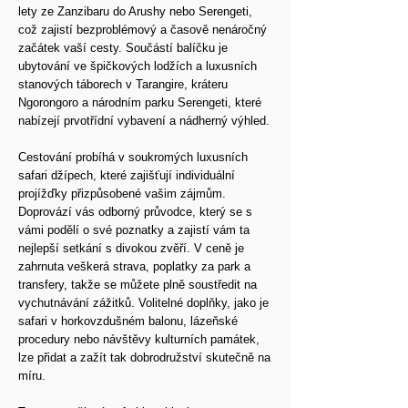
lety ze Zanzibaru do Arushy nebo Serengeti,
což zajistí bezproblémový a časově nenáročný
začátek vaší cesty. Součástí balíčku je
ubytování ve špičkových lodžích a luxusních
stanových táborech v Tarangire, kráteru
Ngorongoro a národním parku Serengeti, které
nabízejí prvotřídní vybavení a nádherný výhled.
Cestování probíhá v soukromých luxusních
safari džípech, které zajišťují individuální
projížďky přizpůsobené vašim zájmům.
Doprovází vás odborný průvodce, který se s
vámi podělí o své poznatky a zajistí vám ta
nejlepší setkání s divokou zvěří. V ceně je
zahrnuta veškerá strava, poplatky za park a
transfery, takže se můžete plně soustředit na
vychutnávání zážitků. Volitelné doplňky, jako je
safari v horkovzdušném balonu, lázeňské
procedury nebo návštěvy kulturních památek,
lze přidat a zažít tak dobrodružství skutečně na
míru.