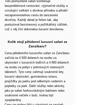
Toto promyšlené safari kombinuje
bezproblémové cestování, výjimečné služby a
vzrušující setkání s divokou přírodou a přináší
nezapomenutelnou cestu do tanzanské
divočiny. Každý detail je řešen tak, aby
poskytoval bezstresový a požitkářský zážitek,
což z něj činí dokonalou luxusní dovolenou.
Kolik stojí pětidenní luxusní safari ze
Zanzibaru?
Cena pětidenního luxusního safari ze Zanzibaru
začíná na 4 500 dolarech na osobu za
ubytování v luxusních lodžích a 4 800 dolarech
na osobu za pobyt v prémiových stanových
táborech. Tyto ceny zahrnují soukromé lety,
luxusní ubytování, gurmánskou stravu,
projížďky po parku pod odborným vedením a
poplatky za park. Další služby nebo aktivity,
jako je safari horkovzdušným balónem nebo
soukromé večeře v buši, mohou být
zpoplatněny.
Ceny se mohou lišit v závislosti na sezóně,