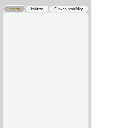
Itinerář
Inkluze
Funkce prohlídky