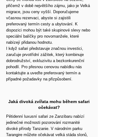
přičemž v době největšího zájmu, jako je Velká
migrace, jsou ceny vyšší. Doporučujeme
včasnou rezervaci, abyste si zajistili
preferovaný termín cesty a ubytování. K
dispozici mohou být také skupinové slevy nebo
speciální balíčky pro novomanžele, které
nabízejí přidanou hodnotu.
I když safari představuje značnou investici,
zaručuje prvotřídní zážitek, který kombinuje
dobrodružství, exkluzivitu a bezkonkurenční
pohodlí. Pro přesnou cenovou nabídku nás
kontaktujte a uveďte preferovaný termín a
případné požadavky na přizpůsobení.
Jaká divoká zvířata mohu během safari
očekávat?
Pětidenní luxusní safari ze Zanzibaru nabízí
jedinečné možnosti pozorování rozmanité
divoké přírody Tanzanie. V národním parku
Tarangire můžete očekávat velká stáda slonů,