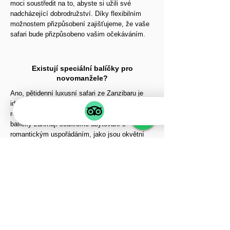
moci soustředit na to, abyste si užili své
nadcházející dobrodružství. Díky flexibilním
možnostem přizpůsobení zajišťujeme, že vaše
safari bude přizpůsobeno vašim očekáváním.
Existují speciální balíčky pro
novomanžele?
Ano, pětidenní luxusní safari ze Zanzibaru je
ideální pro novomanžele, kterým nabízí
romantické a exkluzivní zážitky. Speciální
balíčky zahrnují soukromé ubytování s
romantickým uspořádáním, jako jsou okvětní
lístky růží a svíčky, a intimní večeře v buši pod
hvězdnou oblohou.
Další možnosti, jako je safari horkovzdušným
balónem, lázeňské procedury a individuální
projížďky zvěří, činí safari ještě
nezapomenutelnějším. Tyto na míru šité prvky
zajišťují dokonalou kombinaci dobrodružství a
romantiky pro páry oslavující svou lásku.
Ať už jde o klidný večer s výhledem na