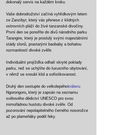
dokonalý servis na každém kroku.
Vaše dobrodružství začíná vyhlídkovým letem
ze Zanzibyr, který vás přenese z klidných
ostrovních pláží do živé tanzanské divočiny.
První den se ponoříte do divů národního parku
Tarangire, který je proslulý svými majestátními
stády slonů, prastarými baobaby a bohatou
rozmanitostí divoké zvěře.
Individuální projížďka odhalí skryté poklady
parku, než se uchýlíte do luxusního ubytování,
v němž se snoubí klid a sofistikovanost.
Druhý den sestupte do velkolepého
kráteru
Ngorongoro
,
který je zapsán na seznamu
světového dědictví UNESCO pro svou
mimořádnou hustotu divoké zvěře. Od
pozorování nepolapitelného černého nosorožce
až po plameňáky podél řeky.