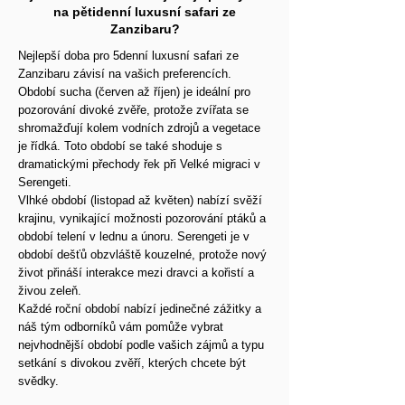
na pětidenní luxusní safari ze
Zanzibaru?
Nejlepší doba pro 5denní luxusní safari ze
Zanzibaru závisí na vašich preferencích.
Období sucha (červen až říjen) je ideální pro
pozorování divoké zvěře, protože zvířata se
shromažďují kolem vodních zdrojů a vegetace
je řídká. Toto období se také shoduje s
dramatickými přechody řek při Velké migraci v
Serengeti.
Vlhké období (listopad až květen) nabízí svěží
krajinu, vynikající možnosti pozorování ptáků a
období telení v lednu a únoru. Serengeti je v
období dešťů obzvláště kouzelné, protože nový
život přináší interakce mezi dravci a kořistí a
živou zeleň.
Každé roční období nabízí jedinečné zážitky a
náš tým odborníků vám pomůže vybrat
nejvhodnější období podle vašich zájmů a typu
setkání s divokou zvěří, kterých chcete být
svědky.