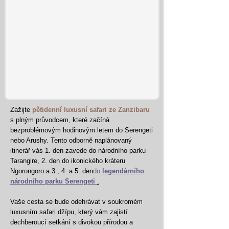
Zažijte
pětidenní luxusní safari ze Zanzibaru
s plným průvodcem, které začíná
bezproblémovým hodinovým letem do Serengeti
nebo Arushy. Tento odborně naplánovaný
itinerář vás 1. den zavede do národního parku
Tarangire, 2. den do ikonického kráteru
Ngorongoro a 3., 4. a 5. den
do
legendárního
národního parku Serengeti
.
Vaše cesta se bude odehrávat v soukromém
luxusním safari džípu, který vám zajistí
dechberoucí setkání s divokou přírodou a