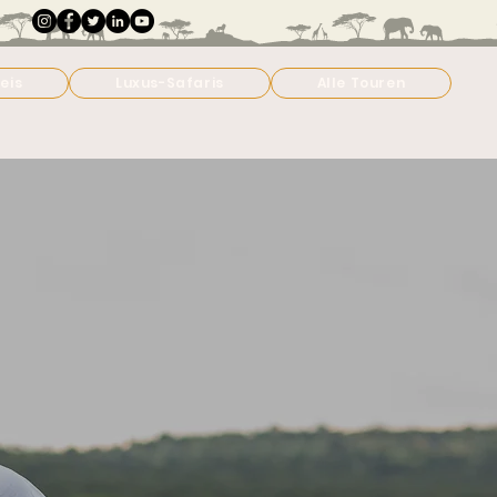
eis
Luxus-Safaris
Alle Touren