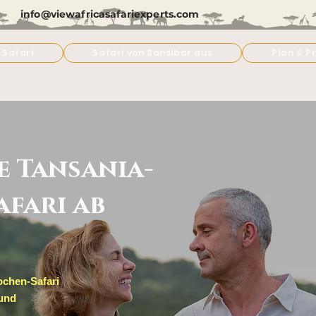
info@viewafricasafariexperts.com
 Safari
Safari von Sansibar aus
Plan & Pr
e Tansania-
fari ab
ochen-Safari
 und