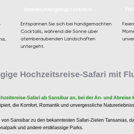
Sonnenuntergangscocktails
Fli
Entspannen Sie sich bei handgemachten
Feier
-
Cocktails, während die Sonne über
Mome
atemberaubenden Landschaften
unver
is.
untergeht.
ägige Hochzeitsreise-Safari mit F
hzeitsreise-Safari ab Sansibar an, bei der An- und Abreise
zipiert, die Komfort, Romantik und unvergessliche Naturerlebnis
e von Sansibar zu den bekanntesten Safari-Zielen Tansanias, da
onalpark und andere erstklassige Parks.