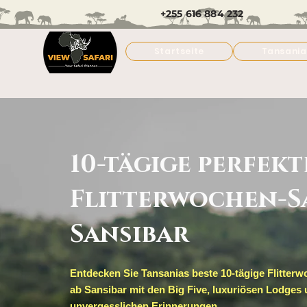
+255 616 884 232
Startseite
Tansania
10-tägige perfekt
Flitterwochen-Sa
Sansibar
Entdecken Sie Tansanias beste 10-tägige Flitterw
ab Sansibar mit den Big Five, luxuriösen Lodges
unvergesslichen Erinnerungen.