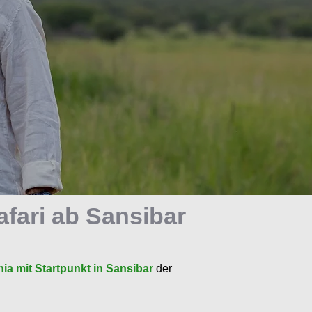
afari ab Sansibar
nia mit Startpunkt in Sansibar
der