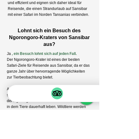
und effizient und eignen sich daher ideal für
Reisende, die einen Strandurlaub auf Sansibar
mit einer Safari im Norden Tansanias verbinden.
Lohnt sich ein Besuch des
Ngorongoro-Kraters von Sansibar
aus?
Ja
, ein Besuch lohnt sich auf jeden Fall.
Der Ngorongoro-Krater ist eines der besten
Safari-Ziele für Reisende aus Sansibar, da er das
ganze Jahr über hervorragende Möglichkeiten
zur Tierbeobachtung bietet.
Anders als Parks wie die Serengeti, die auf
saisonale Tierwanderungen angewiesen sind, ist
der Ngorongoro-Krater ein natürliches Gehege,
in dem Tiere dauerhaft leben. Wildtiere werden
im Krater geboren, leben dort und sterben dort,
weshalb es keine Nebensaison gibt.
Aus diesem Grund ist der Ngorongoro-Krater
ganzjährig ein beliebtes Safari-Ziel und somit