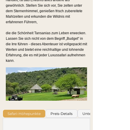
gewöhnlich. Stellen Sie sich vor, Sie zelten unter
dem Sternenhimmel, genießen frisch zubereitete
Mahlzeiten und erkunden die Wildnis mit
erfahrenen Führern,
die die Schönheit Tansanias zum Leben erwecken.
Lassen Sie sich nicht von dem Begriff „Budget“ in
die Irre führen - dieses Abenteuer ist vollgepackt mit
Werten und bietet eine reichhaltige und lohnende
Erfahrung, die es mit jeder Luxussafari aufnehmen
kann.
Safari-Höhepunkte
Preis-Details
Unterkünfte