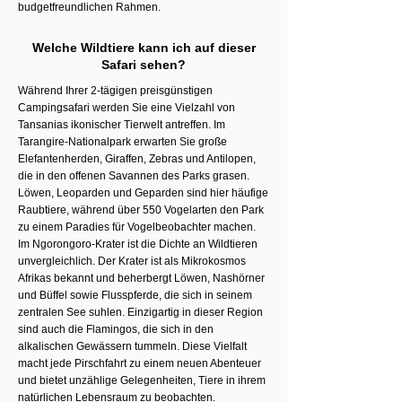
budgetfreundlichen Rahmen.
Welche Wildtiere kann ich auf dieser
Safari sehen?
Während Ihrer 2-tägigen preisgünstigen
Campingsafari werden Sie eine Vielzahl von
Tansanias ikonischer Tierwelt antreffen. Im
Tarangire-Nationalpark erwarten Sie große
Elefantenherden, Giraffen, Zebras und Antilopen,
die in den offenen Savannen des Parks grasen.
Löwen, Leoparden und Geparden sind hier häufige
Raubtiere, während über 550 Vogelarten den Park
zu einem Paradies für Vogelbeobachter machen.
Im Ngorongoro-Krater ist die Dichte an Wildtieren
unvergleichlich. Der Krater ist als Mikrokosmos
Afrikas bekannt und beherbergt Löwen, Nashörner
und Büffel sowie Flusspferde, die sich in seinem
zentralen See suhlen. Einzigartig in dieser Region
sind auch die Flamingos, die sich in den
alkalischen Gewässern tummeln. Diese Vielfalt
macht jede Pirschfahrt zu einem neuen Abenteuer
und bietet unzählige Gelegenheiten, Tiere in ihrem
natürlichen Lebensraum zu beobachten.