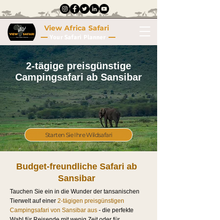
View Africa Safari
Your Safari Planner
2-tägige preisgünstige
Campingsafari ab Sansibar
Starten Sie Ihre Wildsafari
Budget-freundliche Safari ab
Sansibar
Tauchen Sie ein in die Wunder der tansanischen
Tierwelt auf einer
2-tägigen preisgünstigen
Campingsafari von Sansibar aus
- die perfekte
Wahl für Reisende mit wenig Zeit oder für