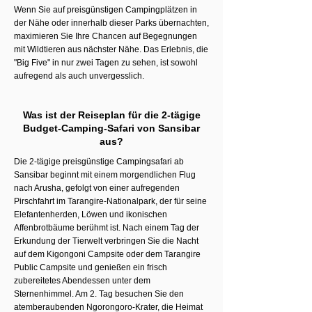
Wenn Sie auf preisgünstigen Campingplätzen in
der Nähe oder innerhalb dieser Parks übernachten,
maximieren Sie Ihre Chancen auf Begegnungen
mit Wildtieren aus nächster Nähe. Das Erlebnis, die
"Big Five" in nur zwei Tagen zu sehen, ist sowohl
aufregend als auch unvergesslich.
Was ist der Reiseplan für die 2-tägige
Budget-Camping-Safari von Sansibar
aus?
Die 2-tägige preisgünstige Campingsafari ab
Sansibar beginnt mit einem morgendlichen Flug
nach Arusha, gefolgt von einer aufregenden
Pirschfahrt im Tarangire-Nationalpark, der für seine
Elefantenherden, Löwen und ikonischen
Affenbrotbäume berühmt ist. Nach einem Tag der
Erkundung der Tierwelt verbringen Sie die Nacht
auf dem Kigongoni Campsite oder dem Tarangire
Public Campsite und genießen ein frisch
zubereitetes Abendessen unter dem
Sternenhimmel. Am 2. Tag besuchen Sie den
atemberaubenden Ngorongoro-Krater, die Heimat