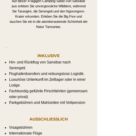
Auf dieser 4-tägigen Camping-Safari von Sansibar
aus erleben Sie unvergessliche Wildtiere, während
Sie Tarangire, die Serengeti und den Ngorongoro-
Krater erkunden. Erleben Sie die Big Five und
tauchen Sie ein in die atemberaubende Schönheit der
Natur Tansanias.
INKLUSIVE
Hin- und Rückflug von Sansibar nach
Serengeti.
Flughafentransfers und reibungslose Logistik.
Luxuriöse Unterkunft im Zeltlager oder in einer
Lodge.
Fachkundig geführte Pirschfahrten (gemeinsam
oder privat).
Parkgebühren und Mahlzeiten mit Vollpension
AUSSCHLIESSLICH
Visagebühren
Internationale Flüge