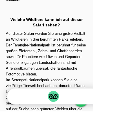
Welche Wildtiere kann ich auf dieser
Safari sehen?
Auf dieser Safari werden Sie eine große Vielfalt
an Wildtieren in drei berühmten Parks erleben.
Der Tarangire-Nationalpark ist berühmt für seine
großen Elefanten-, Zebra- und Giraffenherden
sowie für Raubtiere wie Löwen und Geparden.
Seine einzigartigen Landschaften sind mit
Affenbrotbäumen übersät, die fantastische
Fotomotive bieten.
Im Serengeti-Nationalpark können Sie eine
vielfältige Tierwelt beobachten, darunter Löwen,
Leoparden, Hyänen und Geparden. Die
Serengeti ist auch für die Große Migration
bekannt, bei der Millionen von Gnus und Zebras
auf der Suche nach grüneren Weiden über die
Ebenen ziehen.
Der Ngorongoro-Krater bietet eine dichte
Population von Wildtieren, was ihn zu einem der