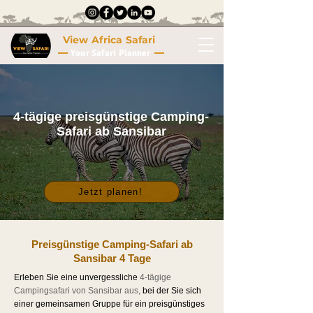
View Africa Safari
Your Safari Planner
4-tägige preisgünstige Camping-
Safari ab Sansibar
Jetzt planen!
Preisgünstige Camping-Safari ab
Sansibar 4 Tage
Erleben Sie eine unvergessliche
4-tägige
Campingsafari von Sansibar aus
,
bei der Sie sich
einer gemeinsamen Gruppe für ein preisgünstiges