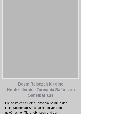
Beste Reisezeit für eine
Hochzeitsreise Tansania Safari von
Sansibar aus
Die beste Zeit für eine Tansania-Safari in den
Flitterwochen ab Sansibar hängt von den
gewünschten Tiererlebnissen und den