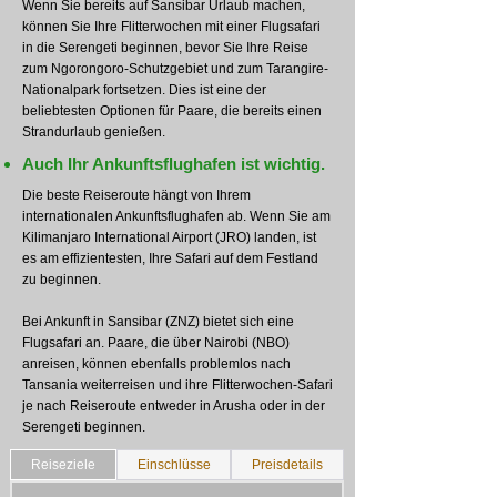
Wenn Sie bereits auf Sansibar Urlaub machen,
können Sie Ihre Flitterwochen mit einer Flugsafari
in die Serengeti beginnen, bevor Sie Ihre Reise
zum Ngorongoro-Schutzgebiet und zum Tarangire-
Nationalpark fortsetzen. Dies ist eine der
beliebtesten Optionen für Paare, die bereits einen
Strandurlaub genießen.
Auch Ihr Ankunftsflughafen ist wichtig.
Die beste Reiseroute hängt von Ihrem
internationalen Ankunftsflughafen ab. Wenn Sie am
Kilimanjaro International Airport (JRO) landen, ist
es am effizientesten, Ihre Safari auf dem Festland
zu beginnen.
Bei Ankunft in Sansibar (ZNZ) bietet sich eine
Flugsafari an. Paare, die über Nairobi (NBO)
anreisen, können ebenfalls problemlos nach
Tansania weiterreisen und ihre Flitterwochen-Safari
je nach Reiseroute entweder in Arusha oder in der
Serengeti beginnen.
Reiseziele
Einschlüsse
Preisdetails