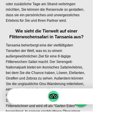
oder zusätzliche Tage am Strand verbringen
möchten, Sie können die Reiseroute so gestalten,
dass sie ein persönliches und unvergessliches
Erlebnis für Sie und Ihren Partner wird.
Wie sieht die Tierwelt auf einer
Flitterwochensafari in Tansania aus?
Tansania beherbergt eine der vielfältigsten
Tierarten der Welt, was es zu einem
außergewöhnlichen Ziel für eine 8-tägige
Flitterwochen-Safari macht. Der Serengeti-
Nationalpark bietet ein ikonisches Safarierlebnis,
bei dem Sie die Chance haben, Löwen, Elefanten,
Giraffen und Zebras zu sehen. Außerdem können
Sie die unglaubliche Gnu-Wanderung miterleben,
eines der spektakulärsten Naturereignisse
überhaupt.
Der Ngorongoro-Krater ist ein weiteres Muss für
Flitterwöchner und wird oft als "Garten Eden"
bezeichnet. In seinem reichhaltigen Ökosystem
können Sie eine Fülle von Wildtieren beobachten,
darunter seltene Spitzmaulnashörner, Flamingos
und Geparden. Diese atemberaubende Caldera