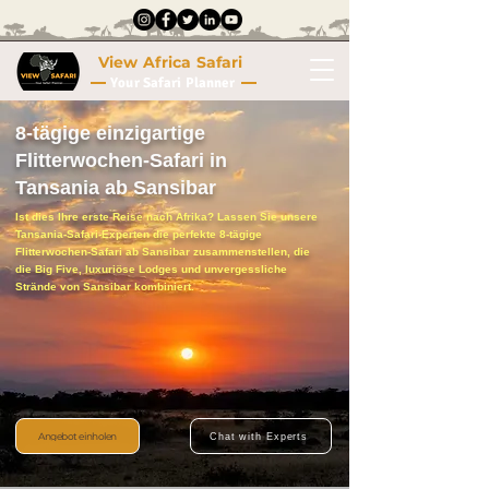
View Africa Safari
Your Safari Planner
8-tägige einzigartige
Flitterwochen-Safari in
Tansania ab Sansibar
Ist dies Ihre erste Reise nach Afrika? Lassen Sie unsere
Tansania-Safari-Experten die perfekte 8-tägige
Flitterwochen-Safari ab Sansibar zusammenstellen, die
die Big Five, luxuriöse Lodges und unvergessliche
Strände von Sansibar kombiniert.
Angebot einholen
Chat with Experts