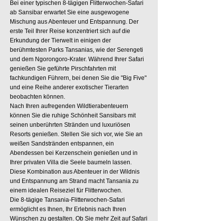
Bei einer typischen 8-tägigen Flitterwochen-Safari
ab Sansibar erwartet Sie eine ausgewogene
Mischung aus Abenteuer und Entspannung. Der
erste Teil Ihrer Reise konzentriert sich auf die
Erkundung der Tierwelt in einigen der
berühmtesten Parks Tansanias, wie der Serengeti
und dem Ngorongoro-Krater. Während Ihrer Safari
genießen Sie geführte Pirschfahrten mit
fachkundigen Führern, bei denen Sie die "Big Five"
und eine Reihe anderer exotischer Tierarten
beobachten können.
Nach Ihren aufregenden Wildtierabenteuern
können Sie die ruhige Schönheit Sansibars mit
seinen unberührten Stränden und luxuriösen
Resorts genießen. Stellen Sie sich vor, wie Sie an
weißen Sandstränden entspannen, ein
Abendessen bei Kerzenschein genießen und in
Ihrer privaten Villa die Seele baumeln lassen.
Diese Kombination aus Abenteuer in der Wildnis
und Entspannung am Strand macht Tansania zu
einem idealen Reiseziel für Flitterwochen.
Die 8-tägige Tansania-Flitterwochen-Safari
ermöglicht es Ihnen, Ihr Erlebnis nach Ihren
Wünschen zu gestalten. Ob Sie mehr Zeit auf Safari