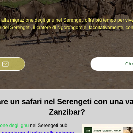
re alla migrazione degli gnu nel Serengeti offre più tempo per v
e del Serengeti, il cratere di Ngorongoro e, facoltativamente, c
Ch
e un safari nel Serengeti con una va
Zanzibar?
zione degli gnu
nel Serengeti può
 soggiorno di relax sulle spiagge