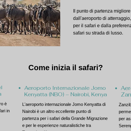
Il punto di partenza miglior
dall'aeroporto di atterraggio,
per il safari e dalla prefere
safari su strada di lusso.
Come inizia il safari?
l
Aeroporto Internazionale Jomo
Aer
a
Kenyatta (NBO) – Nairobi, Kenya
Zan
ro è
L'aeroporto internazionale Jomo Kenyatta di
Zanzib
ari in
Nairobi è un altro eccellente punto di
permet
partenza per i safari della Grande Migrazione
per as
e per le esperienze naturalistiche tra
Sereng