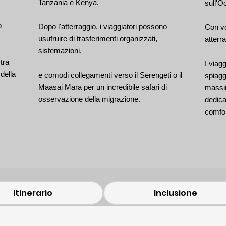
Tanzania e Kenya.
sull'O
o
Dopo l'atterraggio, i viaggiatori possono
Con vol
usufruire di trasferimenti organizzati,
atterr
sistemazioni,
stra
I viag
della
e comodi collegamenti verso il Serengeti o il
spiagg
Maasai Mara per un incredibile safari di
massi
osservazione della migrazione.
dedica
comfor
Itinerario
Inclusione