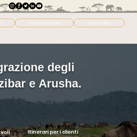
i
Safari di lusso
Tutti i tour
igrazione degli
zibar e Arusha.
Itinerari per i clienti
voli