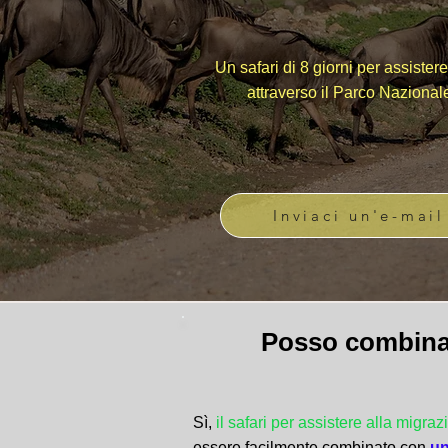
Un safari di 8 giorni per assiste
attraverso il Parco Nazional
Inviaci un'e-mail
Posso combinar
Sì,
il safari per assistere alla migra
essere facilmente combinato con
un