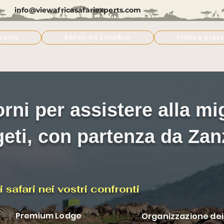
info@viewafricasafariexperts.com
nzania
Safari da Zanzibar
Piano e prezz
iorni per assistere alla m
eti, con partenza da Zan
 safari nei vostri confronti
Premium Lodge
Organizzazione dei 