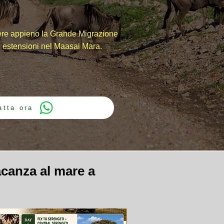
ivere appieno la Grande Migrazione
on estensioni nel Maasai Mara.
atta ora
canza al mare a