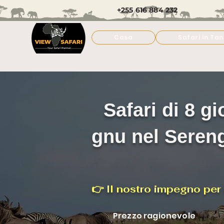
+255 616 884 232
Casa
Safari in Ta
Safari di 8 g
gnu nel Sereng
👉 Il nostro impegno per i
Prezzo ragionevole