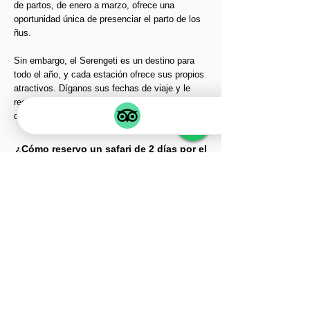
de partos, de enero a marzo, ofrece una
oportunidad única de presenciar el parto de los
ñus.
Sin embargo, el Serengeti es un destino para
todo el año, y cada estación ofrece sus propios
atractivos. Díganos sus fechas de viaje y le
recomendaremos la mejor época para el safari
de sus sueños.
¿Cómo reservo un safari de 2 días por el
Serengeti con View Africa Safari
Experts?
Reservar con nosotros es muy sencillo. Visite
nuestro sitio web, póngase en contacto con
nosotros directamente por correo electrónico o
teléfono y comuníquenos sus fechas de viaje y
preferencias. Nuestro equipo trabajará con
usted para personalizar su safari y encargarse
de todos los preparativos, desde los vuelos
hasta el alojamiento.