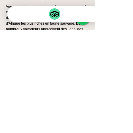
Vous pouvez observer un nombre impressionnant
d'espèces sauvages en peu de temps, notamment
dans le cratère du Ngorongoro, l'une des régions
d'Afrique les plus riches en faune sauvage. De
nombreux voyageurs aperçoivent des lions, des
éléphants, des buffles, des zèbres, des gnous, des
hippopotames et parfois même des rhinocéros
noirs en seulement deux jours de safari.
5️⃣ En quoi un safari privé de luxe de
3 jours diffère-t-il d'un safari de
groupe ?
Un safari privé de luxe de 3 jours en Tanzanie
comprend :
Horaires de départ flexibles
safaris prolongés
attention personnalisée du guide
Plus de confort et d'intimité
Les safaris de groupe suivent des horaires fixes et
se déroulent dans des véhicules partagés. Pour
les couples en lune de miel, les familles ou les
voyageurs exigeants, les safaris privés offrent une