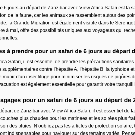
 6 jours au départ de Zanzibar avec View Africa Safari est la sa
tion de la faune, car les animaux se rassemblent autour des poin
ode, la Grande Migration est également visible dans le Serengeti
bre à mai, offre des possibilités uniques aux voyageurs qui rech
ionnelles.
es à prendre pour un safari de 6 jours au départ 
rica Safari, il est essentiel de prendre les précautions sanitair
upplémentaires contre l'hépatite A, l'hépatite B, la typhoïde et 
se munir d'un insectifuge pour minimiser les risques de piqûr
uation est également essentielle pour garantir votre tranquillit
gages pour un safari de 6 jours au départ de Z
u départ de Zanzibar avec View Africa Safari, il est essentiel de
s couches plus chaudes pour les matinées et les soirées plus f
n des pluies. N'oubliez pas les articles de protection solaire, t
nt indispensables pour naviguer sur des terrains variés. Pense