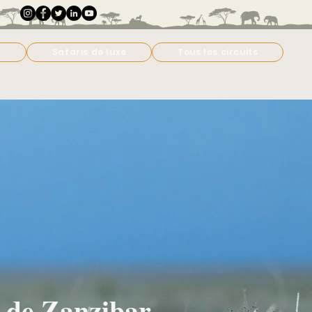
x
Safaris de luxe
Tous les circuits
t de Zanzibar