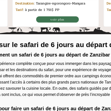
Destination
: Tarangire-ngorongoro-Manyara
De
Tarif
: à partir de 1 791$ PP
Ta
voir plus
ur le safari de 6 jours au départ
t un safari de 6 jours au départ de Zanzibar 
xpérience complète conçue pour vous immerger dans les paysages
zibar et les destinations du safari, pour une expérience de voyag
ui offrent des commodités de premier ordre aux campings économ
tissant l'accès à certains des plus grands parcs nationaux de 
ssiez savourer la cuisine locale. En outre, des safaris guidés 
sont inclus, ce qui vous permet d'observer de près l'incroyable f
our faire un safari de 6 jours au départ de Zan