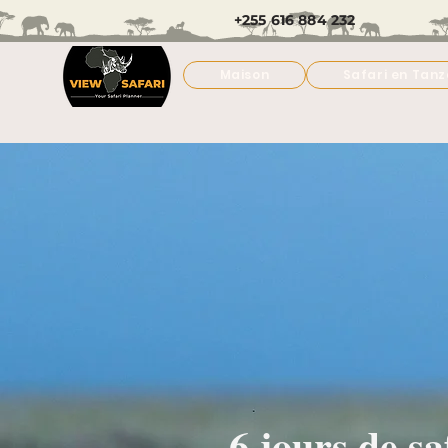
+255 616 884 232
Maison
Safari en Tanz
6 jours de s