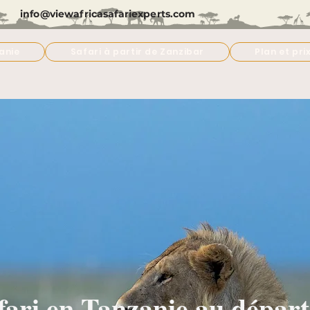
info@viewafricasafariexperts.com
anie
Safari à partir de Zanzibar
Plan et pri
afari en Tanzanie au dépar