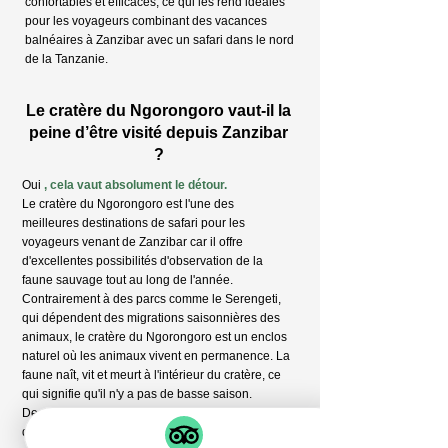
confortables et efficaces, ce qui les rend idéales
pour les voyageurs combinant des vacances
balnéaires à Zanzibar avec un safari dans le nord
de la Tanzanie.
Le cratère du Ngorongoro vaut-il la
peine d’être visité depuis Zanzibar
?
Oui
, cela vaut absolument le détour.
Le cratère du Ngorongoro est l'une des
meilleures destinations de safari pour les
voyageurs venant de Zanzibar car il offre
d'excellentes possibilités d'observation de la
faune sauvage tout au long de l'année.
Contrairement à des parcs comme le Serengeti,
qui dépendent des migrations saisonnières des
animaux, le cratère du Ngorongoro est un enclos
naturel où les animaux vivent en permanence. La
faune naît, vit et meurt à l'intérieur du cratère, ce
qui signifie qu'il n'y a pas de basse saison.
De ce fait, le cratère du Ngorongoro est une
destination de safari idéale toute l'année, parfaite