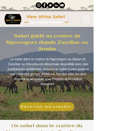
View Africa Safari
Your Safari Planner
Safari guidé au cratère du
Ngorongoro depuis Zanzibar ou
Arusha
Le safari dans le cratère du Ngorongoro au départ de
Zanzibar ou d'Arusha est désormais disponible avec des
expériences améliorées, incluant un safari à pied guidé et
une visite des gorges d'Olduvai, l'un des sites les plus
importants au monde pour l'histoire et l'évolution
humaines.
Réservez maintenant
Un safari dans le cratère du